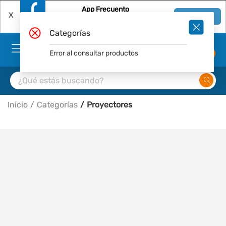
App Frecuento
X
Ver en App
Descárgala Gratis
Categorías
Error al consultar productos
0
Inicio
Categorías
Proyectores