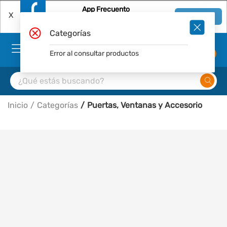
App Frecuento
X
Ver en App
Descárgala Gratis
Categorías
Error al consultar productos
0
Inicio
Categorías
Puertas, Ventanas y Accesorio