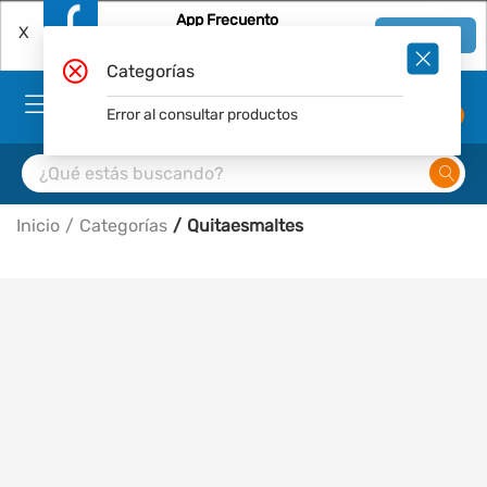
App Frecuento
X
Ver en App
Descárgala Gratis
Categorías
Error al consultar productos
0
Inicio
Categorías
Quitaesmaltes