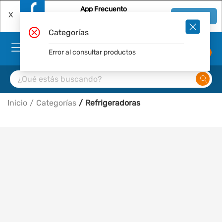
App Frecuento
X
Ver en App
Descárgala Gratis
Categorías
Error al consultar productos
0
Inicio
Categorías
Refrigeradoras