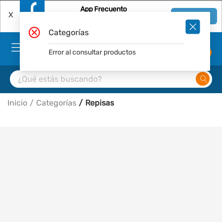
App Frecuento
X
Ver en App
Descárgala Gratis
Categorías
Error al consultar productos
0
Inicio
Categorías
Repisas