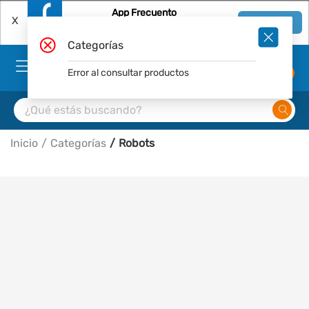
App Frecuento
X
Ver en App
Descárgala Gratis
Categorías
Error al consultar productos
0
Inicio
Categorías
Robots