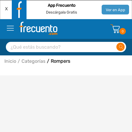
App Frecuento
X
Ver en App
Descárgala Gratis
0
Inicio
Categorías
Rompers