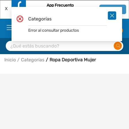
App Frecuento
X
Ver en App
Descárgala Gratis
Categorías
Error al consultar productos
0
Inicio
Categorías
Ropa Deportiva Mujer