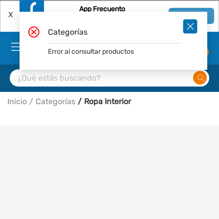
App Frecuento
X
Ver en App
Descárgala Gratis
Categorías
Error al consultar productos
0
Inicio
Categorías
Ropa Interior