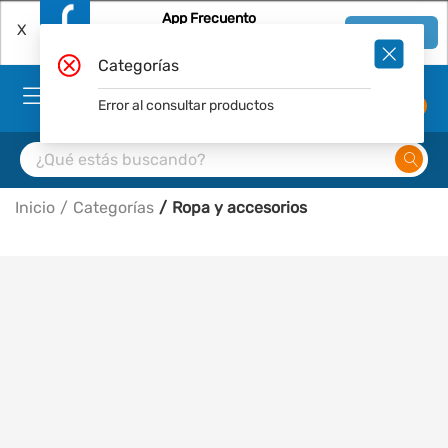
App Frecuento
X
Ver en App
Descárgala Gratis
Categorías
Error al consultar productos
0
Inicio
Categorías
Ropa y accesorios