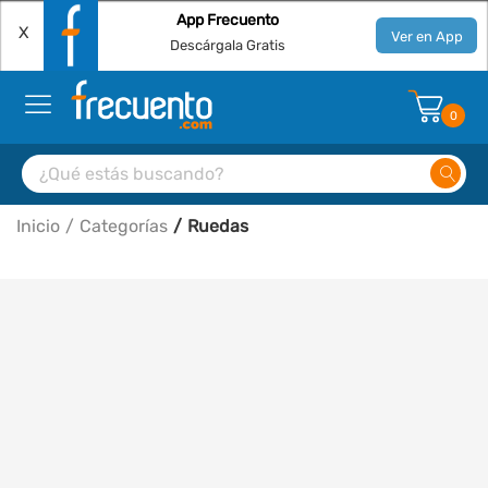
App Frecuento
X
Ver en App
Descárgala Gratis
0
Inicio
Categorías
Ruedas