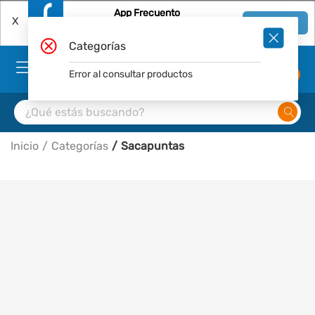
App Frecuento
X
Ver en App
Descárgala Gratis
Categorías
Error al consultar productos
0
Inicio
Categorías
Sacapuntas