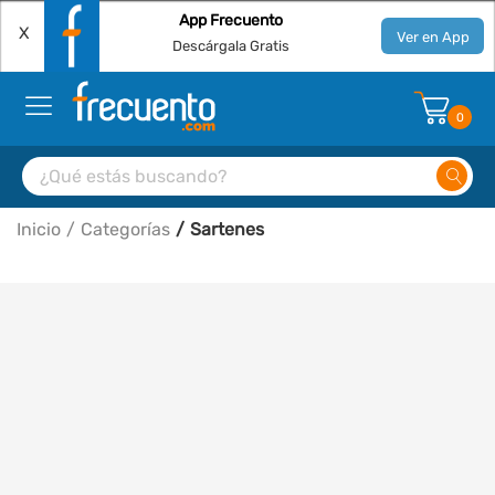
App Frecuento
X
Ver en App
Descárgala Gratis
0
Inicio
Categorías
Sartenes