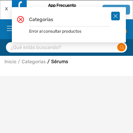
App Frecuento
X
Ver en App
Descárgala Gratis
Categorías
Error al consultar productos
0
Inicio
Categorías
Sérums