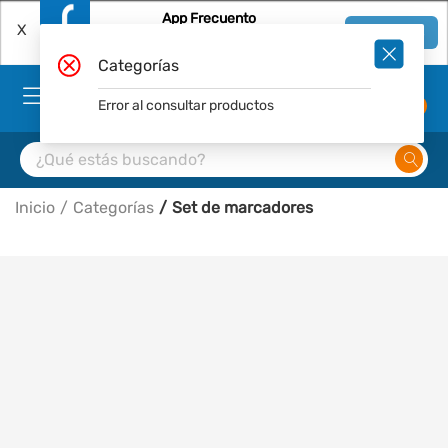
App Frecuento
X
Ver en App
Descárgala Gratis
Categorías
Error al consultar productos
0
Inicio
Categorías
Set de marcadores