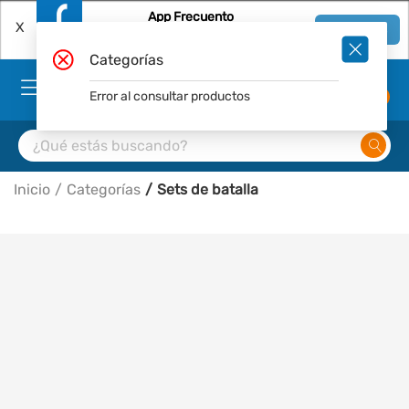
App Frecuento
X
Ver en App
Descárgala Gratis
Categorías
Error al consultar productos
0
Inicio
Categorías
Sets de batalla