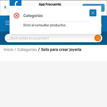
App Frecuento
X
Ver en App
Descárgala Gratis
Categorías
Error al consultar productos
0
Inicio
Categorías
Sets para crear joyería