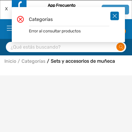
App Frecuento
X
Ver en App
Descárgala Gratis
Categorías
Error al consultar productos
0
Inicio
Categorías
Sets y accesorios de muñeca