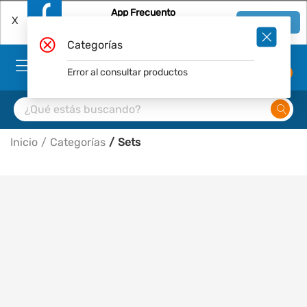
App Frecuento
X
Ver en App
Descárgala Gratis
Categorías
Error al consultar productos
0
Inicio
Categorías
Sets