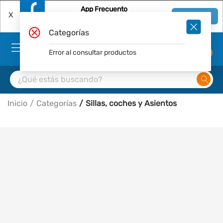
App Frecuento
X
Ver en App
Descárgala Gratis
Categorías
Error al consultar productos
0
Inicio
Categorías
Sillas, coches y Asientos