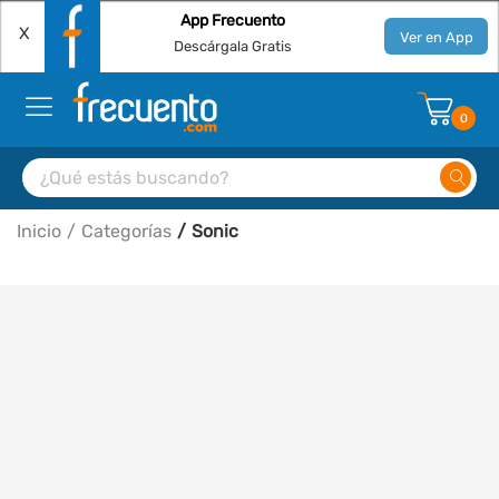
App Frecuento
X
Ver en App
Descárgala Gratis
0
Inicio
Categorías
Sonic