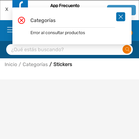
App Frecuento
X
Ver en App
Descárgala Gratis
Categorías
Error al consultar productos
0
Inicio
Categorías
Stickers