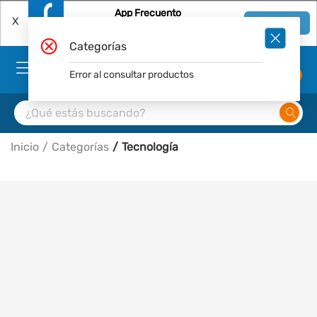
App Frecuento
X
Ver en App
Descárgala Gratis
Categorías
Error al consultar productos
0
Inicio
Categorías
Tecnología