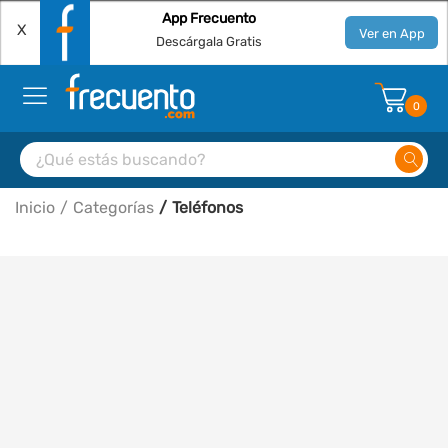
App Frecuento
X
Ver en App
Descárgala Gratis
0
Inicio
Categorías
Teléfonos