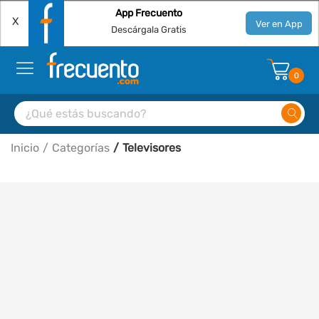
App Frecuento
X
Ver en App
Descárgala Gratis
0
Inicio
Categorías
Televisores