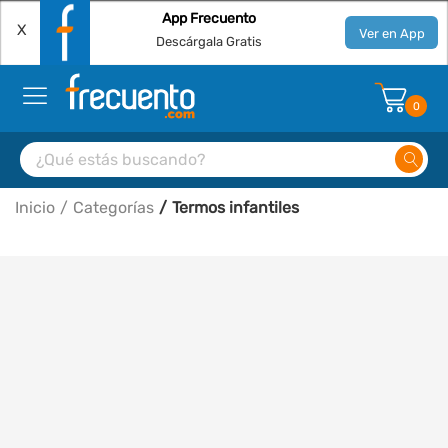
App Frecuento
X
Ver en App
Descárgala Gratis
0
Inicio
Categorías
Termos infantiles