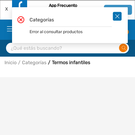
App Frecuento
X
Ver en App
Descárgala Gratis
Categorías
Error al consultar productos
0
Inicio
Categorías
Termos infantiles