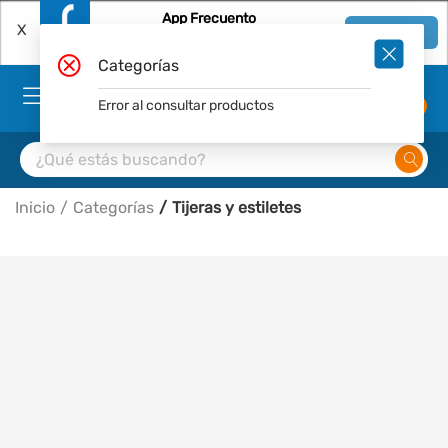
App Frecuento
X
Ver en App
Descárgala Gratis
Categorías
Error al consultar productos
0
Inicio
Categorías
Tijeras y estiletes