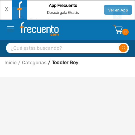
App Frecuento
X
Ver en App
Descárgala Gratis
0
Inicio
Categorías
Toddler Boy