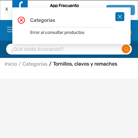
App Frecuento
X
Ver en App
Descárgala Gratis
Categorías
Error al consultar productos
0
Inicio
Categorías
Tornillos, clavos y remaches