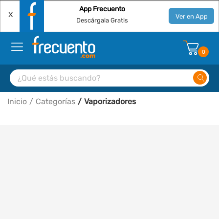
App Frecuento
X
Ver en App
Descárgala Gratis
0
Inicio
Categorías
Vaporizadores