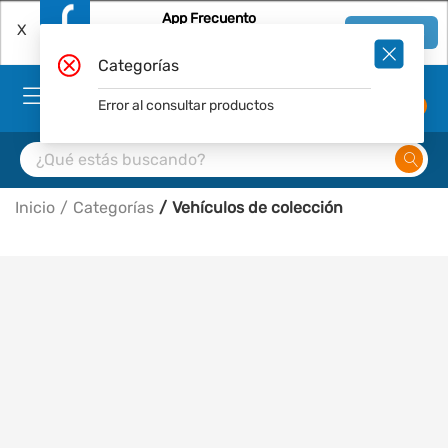
App Frecuento
X
Ver en App
Descárgala Gratis
Categorías
Error al consultar productos
0
Inicio
Categorías
Vehículos de colección