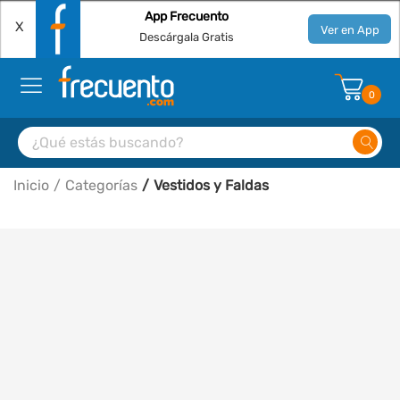
App Frecuento
X
Ver en App
Descárgala Gratis
0
Inicio
Categorías
Vestidos y Faldas