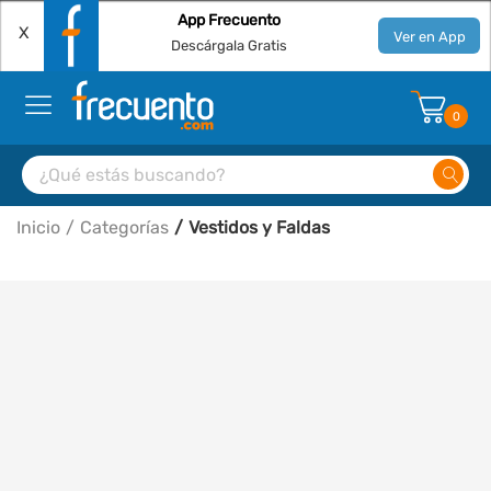
App Frecuento
X
Ver en App
Descárgala Gratis
0
Inicio
Categorías
Vestidos y Faldas