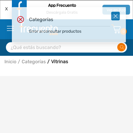
App Frecuento
X
Ver en App
Descárgala Gratis
Categorías
Error al consultar productos
0
Inicio
Categorías
Vitrinas