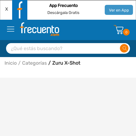
App Frecuento
X
Ver en App
Descárgala Gratis
0
Inicio
Categorías
Zuru X-Shot