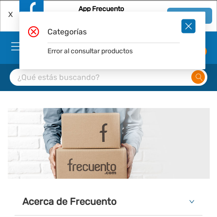
App Frecuento
X
Ver en App
Descárgala Gratis
Categorías
Error al consultar productos
0
Acerca de Frecuento